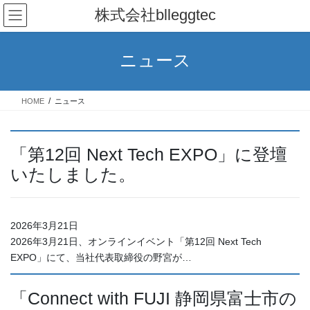
コ
ナ
株式会社blleggtec
ン
ビ
テ
ゲ
ン
ー
ニュース
ツ
シ
へ
ョ
ス
ン
HOME
ニュース
キ
に
ッ
移
プ
動
「第12回 Next Tech EXPO」に登壇
いたしました。
2026年3月21日
2026年3月21日、オンラインイベント「第12回 Next Tech
EXPO」にて、当社代表取締役の野宮が…
「Connect with FUJI 静岡県富士市の